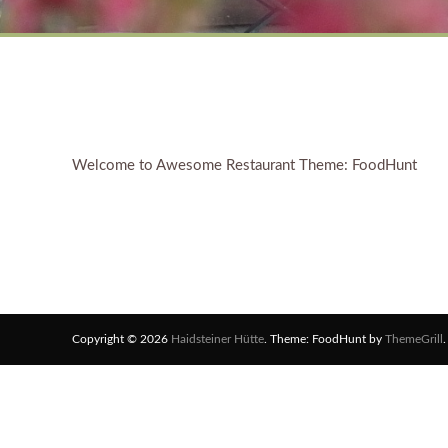
Welcome to Awesome Restaurant Theme: FoodHunt
Copyright © 2026
Haidsteiner Hütte
. Theme: FoodHunt by
ThemeGrill
.