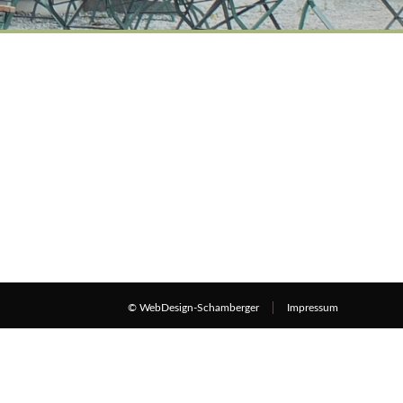
© WebDesign-Schamberger
Impressum